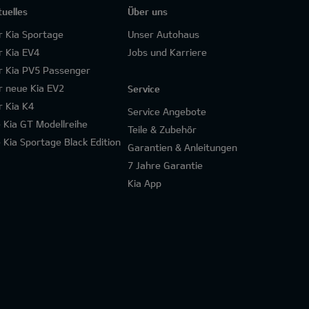
tuelles
Über uns
r Kia Sportage
Unser Autohaus
r Kia EV4
Jobs und Karriere
r Kia PV5 Passenger
r neue Kia EV2
Service
r Kia K4
Service Angebote
e Kia GT Modellreihe
Teile & Zubehör
e Kia Sportage Black Edition
Garantien & Anleitungen
7 Jahre Garantie
Kia App