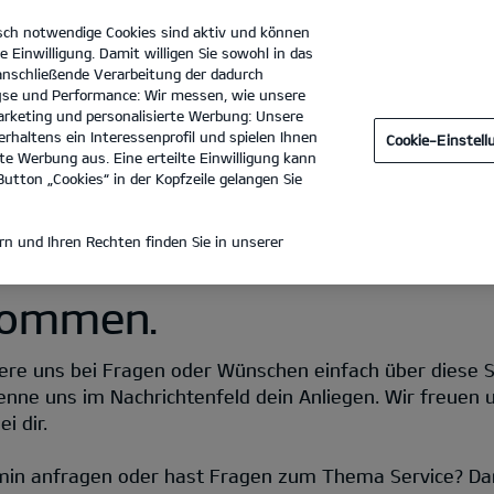
sch notwendige Cookies sind aktiv und können
e Einwilligung. Damit willigen Sie sowohl in das
 anschließende Verarbeitung der dadurch
se und Performance: Wir messen, wie unsere
Autohaus Konrad GmbH
Tel. :
03473 - 92920
rketing und personalisierte Werbung: Unsere
rhaltens ein Interessenprofil und spielen Ihnen
Cookie-Einstel
e Werbung aus. Eine erteilte Einwilligung kann
utton „Cookies“ in der Kopfzeile gelangen Sie
n und Ihren Rechten finden Sie in unserer
lkommen.
re uns bei Fragen oder Wünschen einfach über diese Seit
enne uns im Nachrichtenfeld dein Anliegen. Wir freuen 
i dir.
min anfragen oder hast Fragen zum Thema Service? Da