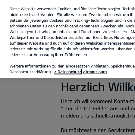
Diese Website verwendet Cookies und ähnliche Technologien. Techni
open
nicht deaktiviert werden. Für alle weiteren Zwecke bitten wir um Ihr
menu
Setzen der jeweiligen Cookies und Tracking-Technologien und in die
erhobenen Daten zu den nachfolgend genannten Zwecken ein: Analy
Website genutzt wird, um Inhalte und Funktionen zu verbessern. Ma
Werbepartner und Dienstleister erstellen auf Basis Ihres Nutzungsve
KONTAKT
auf dieser Website und auch auf anderen Websites interessenbasiert
jederzeit mit Wirkung für die Zukunft widerrufen werden. Über den B
jederzeit zur Anpassung Ihrer Präferenzen.
KONTAKT
Weitere Informationen zu den eingesetzten Anbietern, Speicherdauer
Datenschutzerklärung.
> Datenschutz
> Impressum
Herzlich Wil
Herzlich willkommen! Kontaktie
* markierten Felder aus und n
melden uns schnellstmöglich be
Du möchtest einen Serviceter