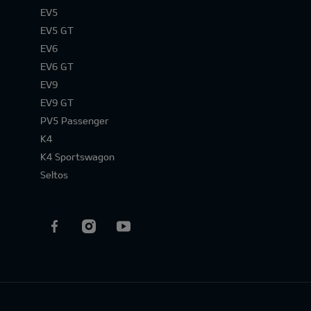
EV5
EV5 GT
EV6
EV6 GT
EV9
EV9 GT
PV5 Passenger
K4
K4 Sportswagon
Seltos