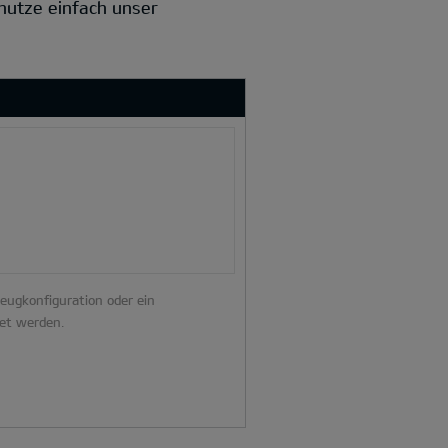
 nutze einfach unser
zeugkonfiguration oder ein
et werden.