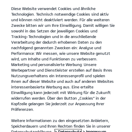
Diese Website verwendet Cookies und ähnliche
open
Technologien. Technisch notwendige Cookies sind aktiv
menu
und können nicht deaktiviert werden. Für alle weiteren
KONTAKT
Zwecke bitten wir um Ihre Einwilligung. Damit willigen Sie
sowohl in das Setzen der jeweiligen Cookies und
Tracking-Technologien und in die anschließende
EV-FÖRDERUNG
Verarbeitung der dadurch erhobenen Daten zu den
nachfolgend genannten Zwecken ein: Analyse und
Performance: Wir messen, wie unsere Website genutzt
EV-FÖRDERUNG
wird, um Inhalte und Funktionen zu verbessern.
Marketing und personalisierte Werbung: Unsere
Werbepartner und Dienstleister erstellen auf Basis Ihres
Nutzungsverhaltens ein Interessenprofil und spielen
Ihnen auf dieser Website und auch auf anderen Websites
interessenbasierte Werbung aus. Eine erteilte
Einwilligung kann jederzeit mit Wirkung für die Zukunft
widerrufen werden. Über den Button „Cookies“ in der
Kopfzeile gelangen Sie jederzeit zur Anpassung Ihrer
Präferenzen.
Weitere Informationen zu den eingesetzten Anbietern,
Speicherdauern und Ihren Rechten finden Sie in unserer
Datenschutzerklärung.
> Datenschutz
> Impressum