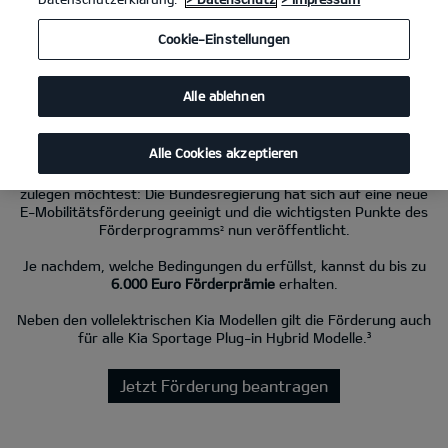
Cookie-Einstellungen
Kia EV4 81.4-kWh-Batterie, FWD GT-Line
(Strom/Reduktionsgetriebe);
150 kW (204 PS): Stromverbrauch kombiniert 15,8 kWh/100 km; CO₂-
Emissionen kombiniert 0 g/km; CO₂-Klasse A. Bis zu 584 km Reichweite.
Alle ablehnen
Neue Förderung für Kia EV-Modelle ab 2026.
Alle Cookies akzeptieren
Eine tolle Nachricht, wenn du dir einen vollelektrischen Kia
zulegen möchtest: Die Bundesregierung hat sich auf eine neue
E-Mobilitätsförderung geeinigt und die wichtigsten Punkte des
Förderprogramms
nun veröffentlicht.
2
Je nachdem, welche Bedingungen du erfüllst, kannst du bis zu
6.000 Euro Förderprämie
erhalten.
Neben den vollelektrischen Kia Modellen gilt die Förderung auch
für alle Kia Sportage Plug-in Hybrid Modelle.³
Jetzt Förderung beantragen